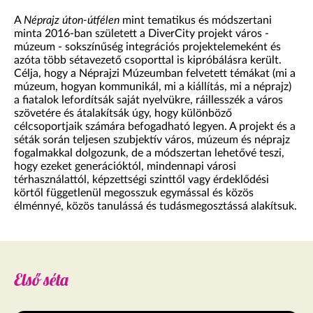
A
Néprajz úton-útfélen
mint tematikus és módszertani
minta 2016-ban született a DiverCity projekt város -
múzeum - sokszínűség integrációs projektelemeként és
azóta több sétavezető csoporttal is kipróbálásra került.
Célja, hogy a Néprajzi Múzeumban felvetett témákat (mi a
múzeum, hogyan kommunikál, mi a kiállítás, mi a néprajz)
a fiatalok lefordítsák saját nyelvükre, ráillesszék a város
szövetére és átalakítsák úgy, hogy különböző
célcsoportjaik számára befogadható legyen. A projekt és a
séták során teljesen szubjektív város, múzeum és néprajz
fogalmakkal dolgozunk, de a módszertan lehetővé teszi,
hogy ezeket generációktól, mindennapi városi
térhasználattól, képzettségi szinttől vagy érdeklődési
körtől függetlenül megosszuk egymással és közös
élménnyé, közös tanulássá és tudásmegosztássá alakítsuk.
Első séta